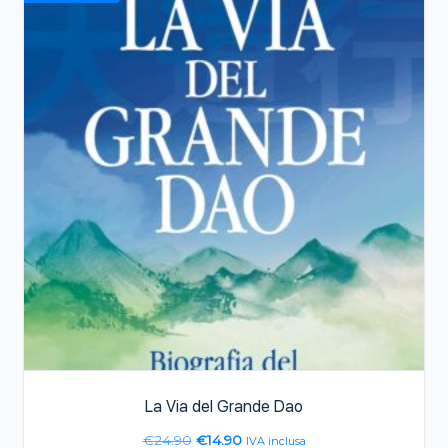
La Via del Grande Dao
€
24.90
€
14.90
IVA inclusa