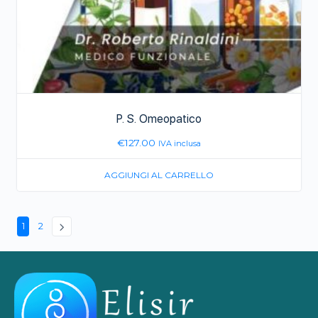
P. S. Omeopatico
€
127.00
IVA inclusa
AGGIUNGI AL CARRELLO
1
2